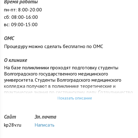
Время работы
пн-пт: 8:00-20:00
сб: 08:00-16:00
вс: 09:00-15:00
ОМС
Процедуру можно сделать бесплатно по ОМС
О клинике
На базе поликлиники проходят подготовку студенты
Волгоградского государственного медицинского
университета. Студенты Волгоградского медицинского
колледжа получают в поликлинике теоретические и
практические знания по сестринскому делу. Сотрудничество
коллектива ГУЗ «Клиническая поликлиника № 28» с
Показать описание
научными работниками Волгоградского государственного
медицинского университета и Волгоградского медицинского
Сайт
Эл. почта
колледжа,позволяет повышать уровень знаний
медицинских работников на научно-практических
kp28v.ru
Написать
конференциях, проводимыми в поликлинике. Особое
внимание уделяется повышению квалификации