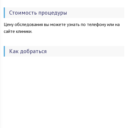
специалистов, каждые пять лет все сотрудники проходят
профессиональное усовершенствование. Врачи и средние
Стоимость процедуры
медицинские работники аттестованы и имеют
квалификационные категории. Главная медицинская сестра и
Цену обследования вы можете узнать по телефону или на
старшие медицинские сестры отделений имеют
сайте клиники.
повышенный уровень образования.
Как добраться