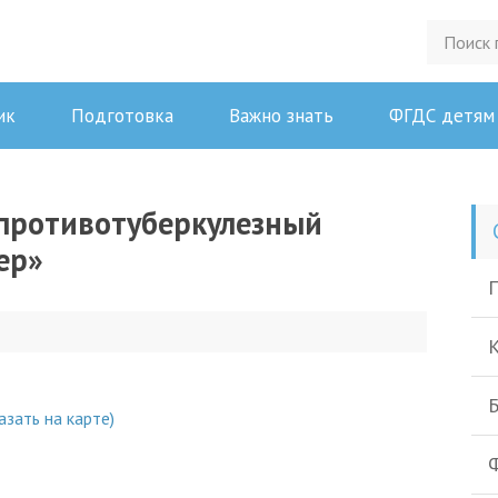
ик
Подготовка
Важно знать
ФГДС детям
противотуберкулезный
ер»
П
К
Б
азать на карте)
Ф