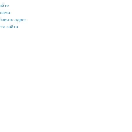
айте
клама
бавить адрес
та сайта