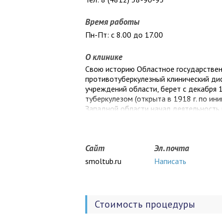
Время работы
Пн-Пт: с 8.00 до 17.00
О клинике
Свою историю Областное государстве
противотуберкулезный клинический ди
учреждений области, берет с декабря 1
туберкулезом (открыта в 1918 г. по ини
Западной области начал деятельность 
последующем с образованием Смоленск
Смоленский областной диспансер.
Сайт
Эл. почта
smoltub.ru
Написать
Стоимость процедуры