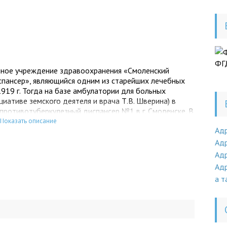
ФГД
нное учреждение здравоохранения «Смоленский
спансер», являющийся одним из старейших лечебных
919 г. Тогда на базе амбулатории для больных
циативе земского деятеля и врача Т.В. Шверина) в
противотуберкулезный диспансер №1 в г. Смоленске. В
ой области диспансер был переименован в
Показать описание
Ад
Адр
Адр
Адр
а т