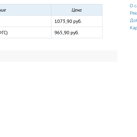
О с
ние
Цена
Ре
До
1073,90 руб.
Кар
ФГС)
965,90 руб.