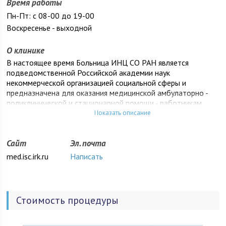
Время работы
Пн-Пт: с 08-00 до 19-00
Воскресенье - выходной
О клинике
В настоящее время Больница ИНЦ СО РАН является
подведомственной Российской академии наук
некоммерческой организацией социальной сферы и
предназначена для оказания медицинской амбулаторно -
поликлинической и стационарной помощи - работникам
ИНЦ СО РАН и работникам организаций, объединяемых
Показать описание
ИНЦ СО РАН, членам их семей, а также населению
территории обслуживания. Больница имеет первую
Сайт
Эл. почта
квалификационную категорию, оказывает медицинские
услуги с применением современного оборудования
med.isc.irk.ru
Написать
специалистами высшего профессионального уровня.
Стоимость процедуры