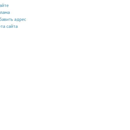
айте
клама
бавить адрес
та сайта