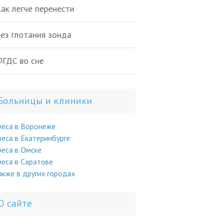
ак легче перенести
ез глотания зонда
ГДС во сне
Больницы и клиники
реса в Воронеже
еса в Екатеринбурге
еса в Омске
еса в Саратове
акже в других городах
О сайте