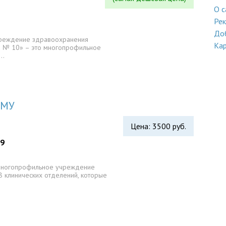
О с
Ре
До
чреждение здравоохранения
Кар
а № 10» – это многопрофильное
в…
ГМУ
Цена: 3500 руб.
09
многопрофильное учреждение
8 клинических отделений, которые