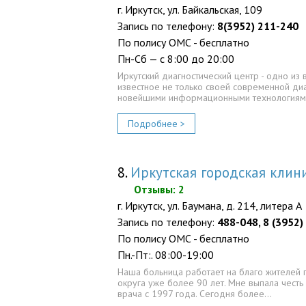
г. Иркутск, ул. Байкальская, 109
Запись по телефону:
8(3952) 211-240
По полису ОМС - бесплатно
Пн-Сб — с 8:00 до 20:00
Иркутский диагностический центр - одно из
известное не только своей современной диа
новейшими информационными технологиям
Подробнее >
8.
Иркутская городская клин
Отзывы: 2
г. Иркутск, ул. Баумана, д. 214, литера А
Запись по телефону:
488-048, 8 (3952)
По полису ОМС - бесплатно
Пн.-Пт:. 08:00-19:00
Наша больница работает на благо жителей 
округа уже более 90 лет. Мне выпала честь 
врача с 1997 года. Сегодня более…