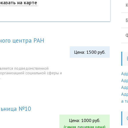
казать на карте
К
Б
Ф
ного центра РАН
Цена: 1500 руб.
является подведомственной
 организацией социальной сферы и
Ад
…
Адр
Адр
Адр
а т
ольница №10
Цена: 1000 руб.
(самая дешевая цена)