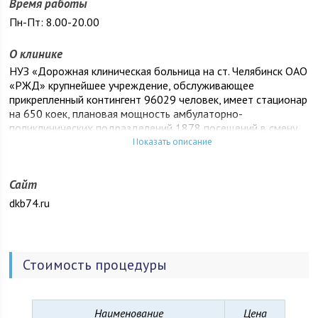
Время работы
Пн-Пт: 8.00-20.00
О клинике
НУЗ «Дорожная клиническая больница на ст. Челябинск ОАО
«РЖД» крупнейшее учреждение, обслуживающее
прикрепленный контингент 96029 человек, имеет стационар
на 650 коек, плановая мощность амбулаторно-
поликлинических подразделений 1878 посещений в смену,
здравпунктов – 8, медицинских пунктов вокзала – 2,
Показать описание
пунктов ПРМО – 55, ВЭК – 1, ДорВЭК – 1.
Сайт
dkb74.ru
Стоимость процедуры
Наименование
Цена