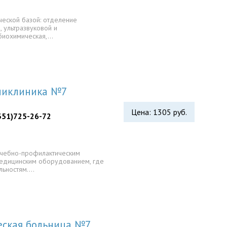
ческой базой: отделение
, ультразвуковой и
 биохимическая,…
оликлиника №7
Цена: 1305 руб.
(351)725-26-72
ечебно-профилактическим
едицинским оборудованием, где
льностям.…
еская больница №7