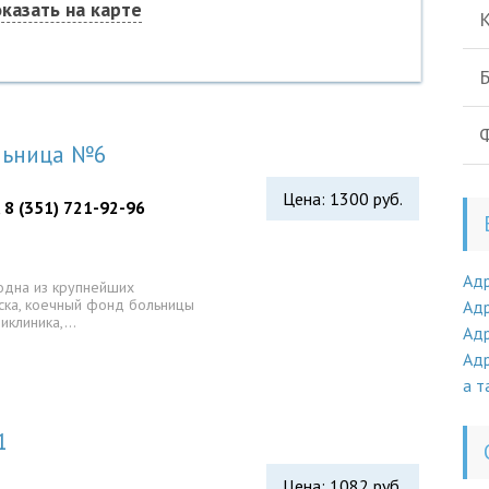
казать на карте
К
Б
Ф
ольница №6
Цена: 1300 руб.
, 8 (351) 721-92-96
Ад
одна из крупнейших
ска, коечный фонд больницы
Адр
ликлиника,…
Адр
Адр
а т
1
Цена: 1082 руб.