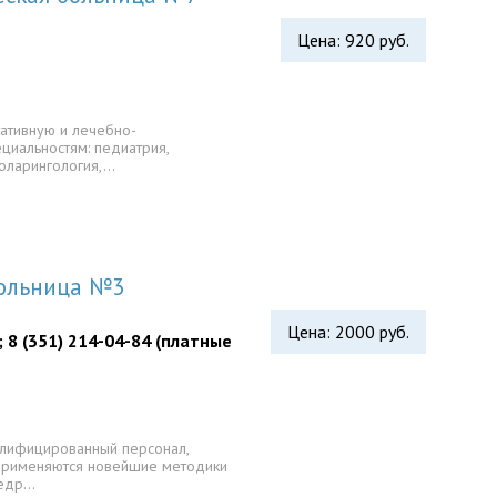
Цена: 920 руб.
тативную и лечебно-
циальностям: педиатрия,
толарингология,…
больница №3
Цена: 2000 руб.
; 8 (351) 214-04-84 (платные
алифицированный персонал,
применяются новейшие методики
федр…