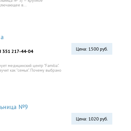
ольница № 5) — крупное
включающее в…
ia
Цена: 1500 руб.
8 351 217‑44-04
ет медицинский центр "Familia".
учит как "семья". Почему выбрано
льница №9
Цена: 1020 руб.