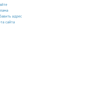
айте
клама
бавить адрес
та сайта