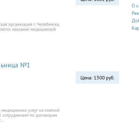
О с
Ре
До
ая организация г. Челябинска,
Кар
ляется оказание медицинской
ольница №1
Цена: 1300 руб.
 медицинских услуг на платной
1 сотрудничает по договорам
с…