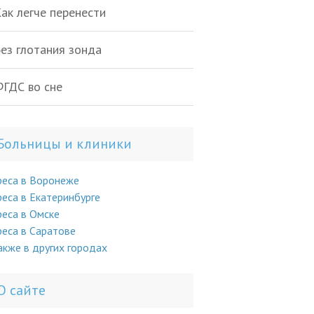
ак легче перенести
ез глотания зонда
ГДС во сне
Больницы и клиники
реса в Воронеже
еса в Екатеринбурге
еса в Омске
еса в Саратове
акже в других городах
О сайте