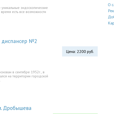
О с
е уникальные эндоскопические
Ре
 время есть все возможности
До
Кар
й диспансер №2
Цена: 2200 руб.
снован в сентябре 1952г., в
гался на территории городской
…
м. Дробышева