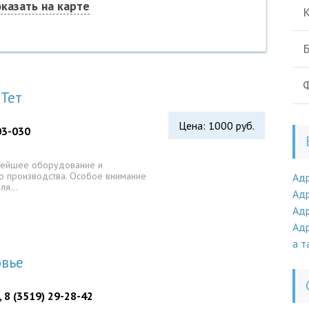
казать на карте
К
Б
Ф
Тет
Цена: 1000 руб.
03-030
овейшее оборудование и
ого производства. Особое внимание
Ад
Для…
Адр
Адр
Адр
а т
овье
, 8 (3519) 29-28-42