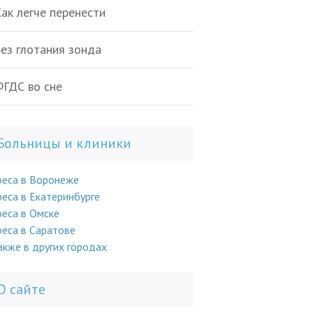
ак легче перенести
ез глотания зонда
ГДС во сне
Больницы и клиники
реса в Воронеже
еса в Екатеринбурге
еса в Омске
еса в Саратове
акже в других городах
О сайте