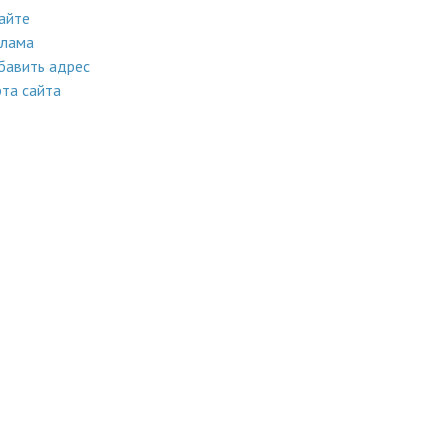
айте
клама
бавить адрес
та сайта