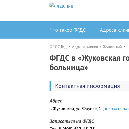
Что такое ФГДС
Адреса клин
ФГДС Гид
Адреса клиник
Жуковский
ФГДС в «Жуковская г
больница»
Контактная информация
Адрес
г. Жуковский, ул. Фрунзе, 1
(показать на 
Записаться на ФГДС
Тел: 8 (498) 487-43-73