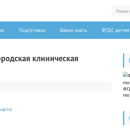
ик
Подготовка
Важно знать
ФГДС детям
ородская клиническая
ФГД
гло
карте)