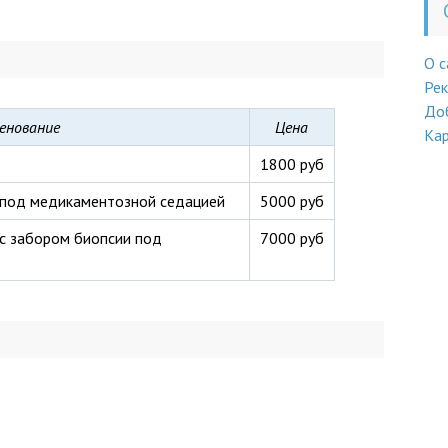
О с
Ре
До
енование
Цена
Кар
1800 руб
 под медикаментозной седацией
5000 руб
с забором биопсии под
7000 руб