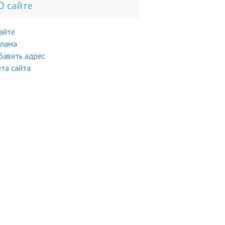
О сайте
айте
клама
бавить адрес
та сайта