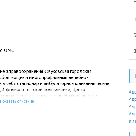
П
К
Б
по ОМС
Ф
ие здравоохранения «Жуковская городская
собой мощный многопрофильный лечебно-
 в себя стационар и амбулаторно-поликлинические
, 3 филиала детской поликлиники, Центр
Ад
тации, женская консультация. Наше лечебное
Адр
о жителям города, но и жителям других территорий
Показать описание
Адр
Адр
а т