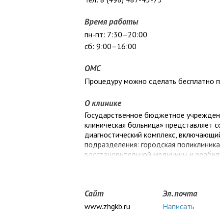
Время работы
пн-пт: 7:30–20:00
сб: 9:00–16:00
ОМС
Процедуру можно сделать бесплатно 
О клинике
Государственное бюджетное учрежден
клиническая больница» представляет 
диагностический комплекс, включающий
подразделения: городская поликлиника
восстановительной медицины и реабили
учреждение оказывает помощь не тольк
Московской области.
Сайт
Эл. почта
www.zhgkb.ru
Написать