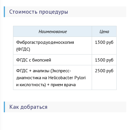
эндокринолога по программе «планирование семьи»,
ведение беременности с оформлением дородовых и
Стоимость процедуры
послеродовых листков нетрудоспособности, подготовка к
ЭКО (экстракорпоральное оплодотворение),
медикаментозное прерывание беременности (возможны
осложнения).
Наименование
Цена
Лабораторные исследования, диагностические пункции под
Фиброгастродуоденоскопия
1300 руб
контролем УЗИ, экспресс-анализы осуществляются в
(ФГДС)
максимально сжатые сроки. Проводятся медицинские
осмотры: при поступлении на работу, периодические,
ФГДС с биопсией
1500 руб
предрейсовые. Оформляются справки утвержденного
образца.
ФГДС + анализы (Экспресс-
2500 руб
диагностика на Helicobacter Pylori
и кислотность) + прием врача
Как добраться