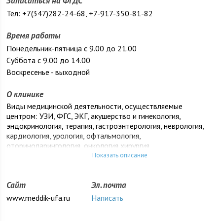
Записаться на ФГДС
Тел: +7(347)282-24-68, +7-917-350-81-82
Время работы
Понедельник-пятница с 9.00 до 21.00
Суббота с 9.00 до 14.00
Воскресенье - выходной
О клинике
Виды медицинской деятельности, осуществляемые
центром: УЗИ, ФГС, ЭКГ, акушерство и гинекология,
эндокринология, терапия, гастроэнтерология, неврология,
кардиология, урология, офтальмология,
оториноларингология, онкология,хирургия,
дерматовенерология, аллергология, наркология-психиатрия,
Показать описание
лабораторная диагностика. Проводят консультации
маммолог, паркинсонолог (болезнь Паркинсона), психолог,
Сайт
Эл. почта
гинеколог-эндокринолог в Уфе.
www.meddik-ufa.ru
Написать
Отдельным направлением в акушерстве и гинекологии
центра «МедДиК» является работа гинеколога-