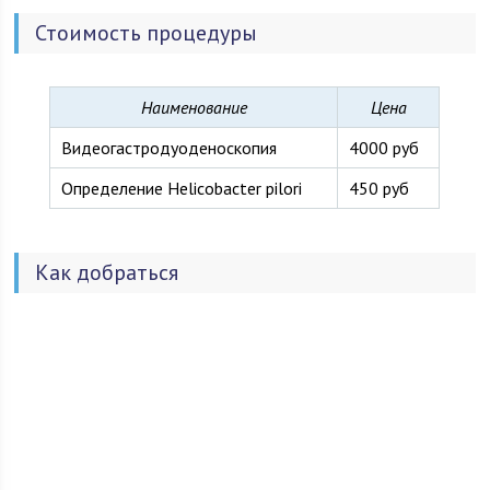
диагностика - максимальный успех в лечении. Мы
Стоимость процедуры
профессионально выполняем свою работу и чётко
понимаем свои задачи. Мы уверены в том, что здоровье
наших пациентов – это залог будущего здоровой нации.
Наименование
Цена
Видеогастродуоденоскопия
4000 руб
Определение Helicobacter pilori
450 руб
Как добраться