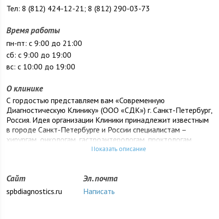
Тел: 8 (812) 424-12-21; 8 (812) 290-03-73
Время работы
пн-пт: с 9:00 до 21:00
сб: с 9:00 до 19:00
вс: с 10:00 до 19:00
О клинике
С гордостью представляем вам «Современную
Диагностическую Клинику» (ООО «СДК») г. Санкт-Петербург,
Россия. Идея организации Клиники принадлежит известным
в городе Санкт-Петербурге и России специалистам –
хирургам, онкологам, гастроэнтерологам, проктологам,
которые на протяжении десятилетий работают в этой
Показать описание
области и на своём огромном опыте лечения пациентов
убедились, что успех лечения зависит от раннего и
Сайт
Эл. почта
своевременного выявления заболевания. При создании
нашей Клиники использован опыт государственных и
spbdiagnostics.ru
Написать
частных лечебных учреждений, с привлечением
первоклассных специалистов, преданных своему делу. На
этой базе была реализована идея Клиники: ранняя