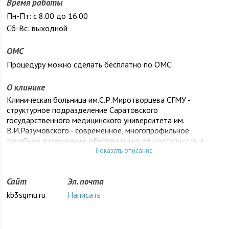
Время работы
Пн-Пт: с 8.00 до 16.00
Сб-Вс: выходной
ОМС
Процедуру можно сделать бесплатно по ОМС
О клинике
Клиническая больница им.С.Р.Миротворцева СГМУ -
структурное подразделение Саратовского
государственного медицинского университета им.
В.И.Разумовского - современное, многопрофильное
лечебное учреждение, обеспечивающее доступность и
высокое качество медицинских услуг для широких слоев
Показать описание
населения Саратовской области и других регионов РФ -
основная научная, лечеб­ная и учебная база СГМУ.
Сайт
Эл. почта
Высокий научный потенциал больницы известен не только в
kb3sgmu.ru
Написать
нашей стране; так, на базе клиник трудятся известные
высококвалифицированные специалисты: 18 профессоров,
17 докторов мед. наук, 65 кандидатов медицинских наук, 7