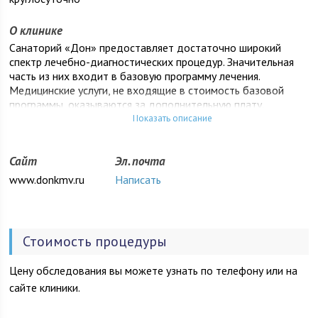
О клинике
Санаторий «Дон» предоставляет достаточно широкий
спектр лечебно-диагностических процедур. Значительная
часть из них входит в базовую программу лечения.
Медицинские услуги, не входящие в стоимость базовой
программы, оказываются за дополнительную плату.
Показать описание
Решение о назначении, отмене, замене процедур принимает
ваш лечащий врач. Рекомендуем вам полностью довериться
ему и досконально соблюдать его рекомендации. Это
Сайт
Эл. почта
главный залог успешного лечения!
www.donkmv.ru
Написать
Стоимость процедуры
Цену обследования вы можете узнать по телефону или на
сайте клиники.