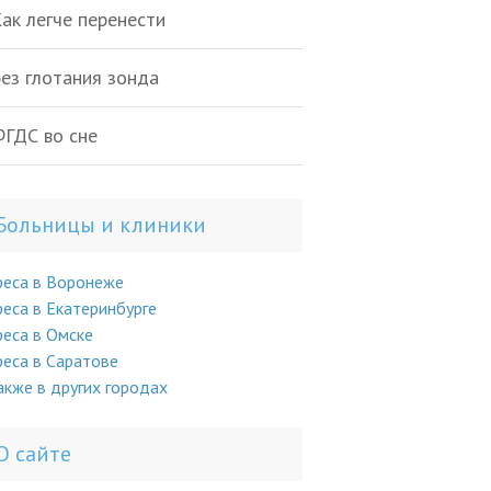
ак легче перенести
ез глотания зонда
ГДС во сне
Больницы и клиники
реса в Воронеже
еса в Екатеринбурге
еса в Омске
еса в Саратове
акже в других городах
О сайте