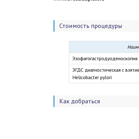
медицинские технологии и безопасные
сроки; широкий спектр консультативн
клинической медицины; доступность, ка
обслуживания.
Стоимость процедуры
Наим
Эзофагогастродуоденоскопия 
ЭГДС диагностическая с взяти
Helicobacter pylori
Как добраться