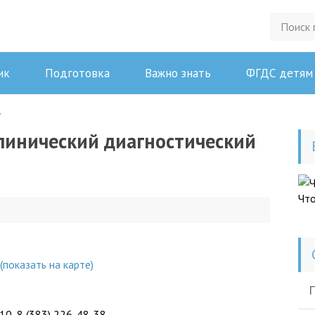
ик
Подготовка
Важно знать
ФГДС детям
линический диагностический
Чт
(показать на карте)
П
-10, 8 (383) 226-48-38