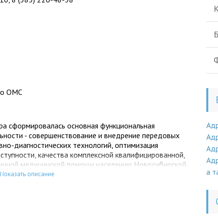
К
Б
Ф
по ОМС
Ад
тра сформировалась основная функциональная
льности - совершенствование и внедрение передовых
Адр
вно-диагностических технологий, оптимизация
Адр
ступности, качества комплексной квалифицированной,
Адр
гичной медицинской помощи населению Новосибирской
а т
Показать описание
сохранение и укрепление здоровья населения региона.
это: современная медицинская аппаратура; передовые