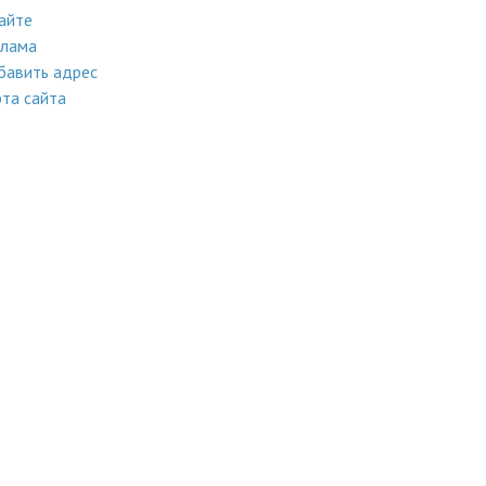
айте
клама
бавить адрес
та сайта