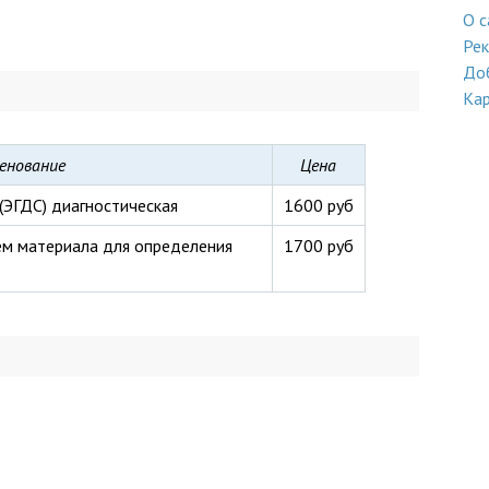
 методы; комплексное обследование в кратчайшие
О с
ой помощи врачей-специалистов по основным разделам
чество медицинских услуг и высокая культура
Ре
До
Кар
енование
Цена
(ЭГДС) диагностическая
1600 руб
ем материала для определения
1700 руб