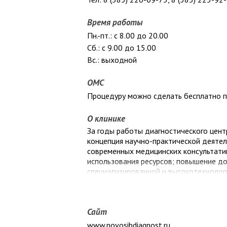
Время работы
Пн.-пт.: с 8.00 до 20.00
Сб.: с 9.00 до 15.00
Вс.: выходной
ОМС
Процедуру можно сделать бесплатно 
О клинике
За годы работы диагностического цен
концепция научно-практической деяте
современных медицинских консультати
использования ресурсов; повышение до
специализированной и высокотехноло
области и города.
Нашей стратегической целью является 
Сайт
Наш диагностический центр сегодня - 
www.novosibdiagnost.ru