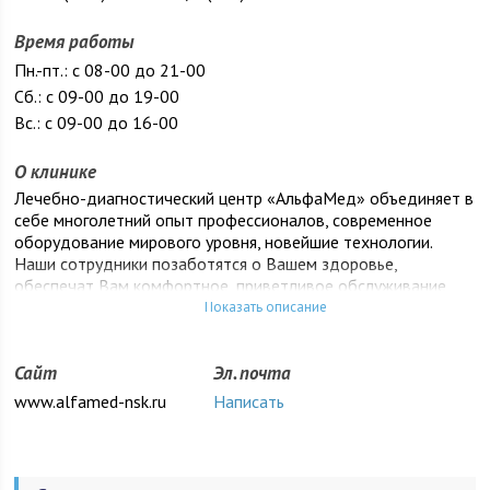
Время работы
Пн.-пт.: с 08-00 до 21-00
Сб.: с 09-00 до 19-00
Вс.: с 09-00 до 16-00
О клинике
Лечебно-диагностический центр «АльфаМед» объединяет в
себе многолетний опыт профессионалов, современное
оборудование мирового уровня, новейшие технологии.
Наши сотрудники позаботятся о Вашем здоровье,
обеспечат Вам комфортное, приветливое обслуживание,
окружат Вас заботой и вниманием.
Показать описание
Лечебно-диагностический центр в Новосибирске – это не
только первоклассное оборудование и профессиональные
Сайт
Эл. почта
специалисты. В нашем центре вы сможете пройти не только
www.alfamed-nsk.ru
Написать
полное обследование и лечение, но и привести своих детей
в наше педиатрическое отделение. Диагностический центр
в Новосибирске - это удобный комплексный подход к
своему здоровью.