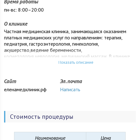
Время работы
пн-вс: 8:00–20:00
О клинике
Частная медицинская клиника, занимающаяся оказанием
платных медицинских услуг по направлениям: терапия,
педиатрия, гастроэнтерология, гинекология,
акушерство,ведение беременности,
косметология,неврология, медицинский массаж. В клинике
выполняются более 1000 видов медицинских анализов,
Показать описание
проводится УЗИ диагностика, эндоскопия верхних отделов
желудочно-кишечного тракта.
Сайт
Эл. почта
еленамедклиник.рф
Написать
Стоимость процедуры
Наименование
Цена