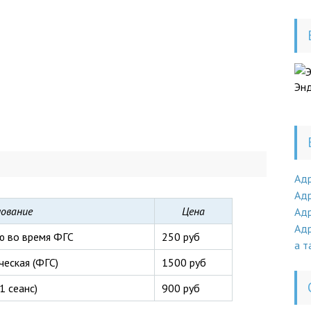
Энд
Ад
Адр
ование
Цена
Адр
Адр
ю во время ФГС
250 руб
а т
еская (ФГС)
1500 руб
1 сеанс)
900 руб