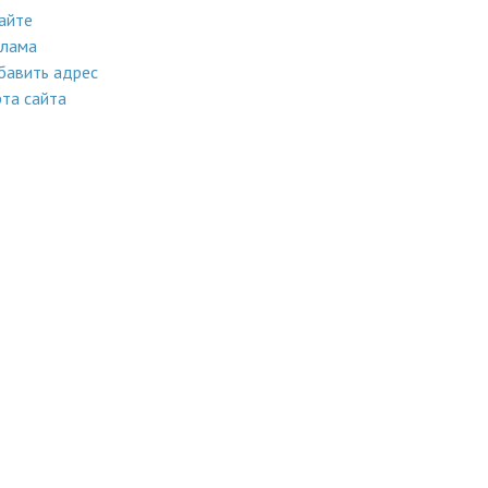
айте
клама
бавить адрес
та сайта