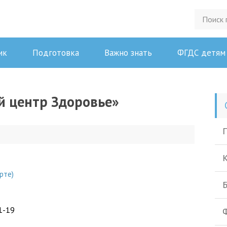
ик
Подготовка
Важно знать
ФГДС детям
й центр Здоровье»
П
К
рте)
Б
1-19
Ф