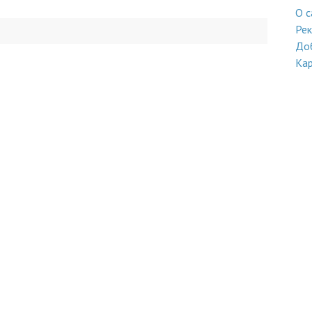
О с
Ре
До
Кар