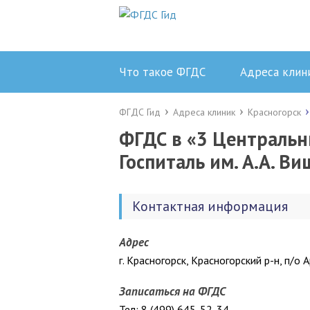
Что такое ФГДС
Адреса клин
ФГДС Гид
Адреса клиник
Красногорск
ФГДС в «3 Централь
Госпиталь им. А.А. В
Контактная информация
Адрес
г. Красногорск, Красногорский р-н, п/о 
Записаться на ФГДС
Тел: 8 (499) 645-52-34