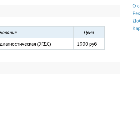
О с
Ре
До
Кар
нование
Цена
диагностическая (ЭГДС)
1900 руб