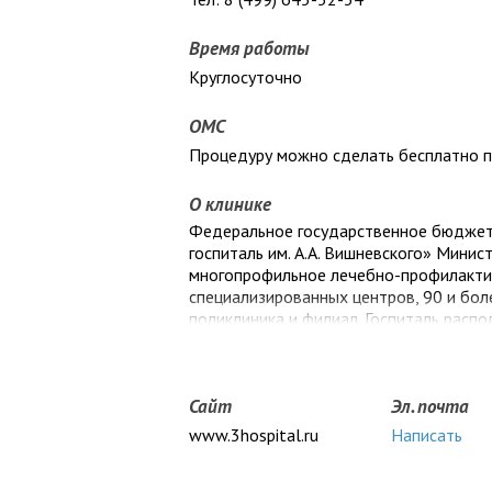
Время работы
Круглосуточно
ОМС
Процедуру можно сделать бесплатно 
О клинике
Федеральное государственное бюджет
госпиталь им. А.А. Вишневского» Мини
многопрофильное лечебно-профилактич
специализированных центров, 90 и бол
поликлиника и филиал. Госпиталь расп
Красногорске, в 5-ти км от кольцевой 
мировых стандартов к размещению леч
историю, ЦВКГ им. А.А. Вишневского до
Сайт
Эл. почта
диагностической работе и стал одним 
российского здравоохранения. В 1997г.
www.3hospital.ru
Написать
Москвы», а в 2003 г. удостоен благод