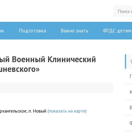
ик
Подготовка
Важно знать
ФГДС детям
ный Военный Клинический
ишневского»
П
К
Б
Архангельское, п. Новый
(показать на карте)
Ф