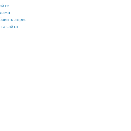
айте
клама
бавить адрес
та сайта