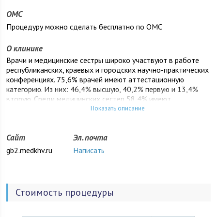
ОМС
Процедуру можно сделать бесплатно по ОМС
О клинике
Врачи и медицинские сестры широко участвуют в работе
республиканских, краевых и городских научно-практических
конференциях. 75,6% врачей имеют аттестационную
категорию. Из них: 46,4% высшую, 40,2% первую и 13,4%
вторую. Среди медицинских сестер 58,4% имеют
квалификационную категорию, из них: 60,7% высшую, 22,2%
Показать описание
первую и 17% вторую.
Коллектив больницы полон творческих сил и энергии и
Сайт
Эл. почта
способен с честью выполнить поставленные перед ним
gb2.medkhv.ru
Написать
задачи по внедрению Национального Проекта Российской
Федерации, «Здоровье».
Стоимость процедуры