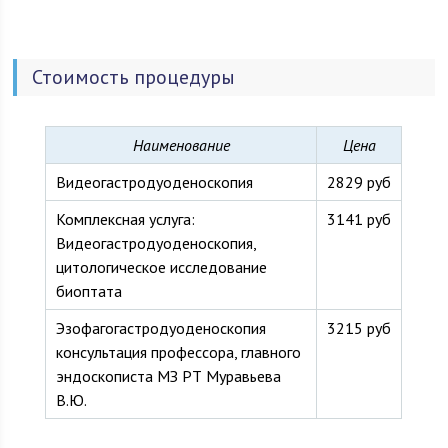
Республики Татарстан в целях совершенствования
онкологической помощи населению.
Стоимость процедуры
Наименование
Цена
Видеогастродуоденоскопия
2829 руб
Комплексная услуга:
3141 руб
Видеогастродуоденоскопия,
цитологическое исследование
биоптата
Эзофагогастродуоденоскопия
3215 руб
консультация профессора, главного
эндоскописта МЗ РТ Муравьева
В.Ю.