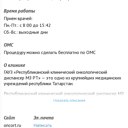
Время работы
Прием врачей:
Пн.-Пт.: с 8:00 до 15:42
Сб.-Вс.: выходные дни
ОМС
Процедуру можно сделать бесплатно по ОМС
О клинике
ГАУЗ «Республиканский клинический онкологический
диспансер МЗ РТ» — это одно из крупнейших медицинских
учреждений республики Татарстан.
Республиканский клинический онкологический диспансер МЗ
РТ является ведущим спе­циализированным лечебно-
Показать описание
профилактическим учреждением, осуществляющим
руководство деятельностью онкологической службы
Республики Татарстан, курирующим методическую,
Сайт
Эл. почта
организационную, профилактическую, диагностическую и
oncort.ru
Написать
лечебную работу служб здравоохранения на территории