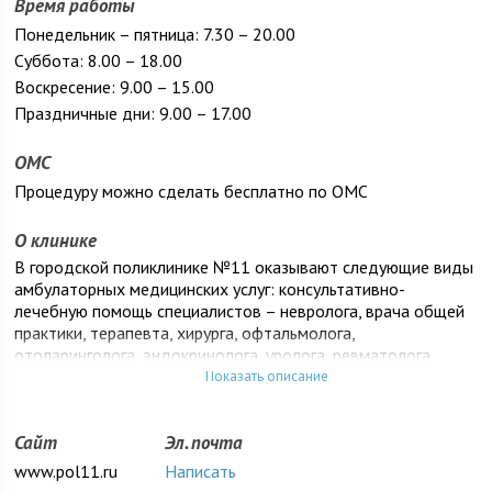
Время работы
Понедельник – пятница: 7.30 – 20.00
Суббота: 8.00 – 18.00
Воскресение: 9.00 – 15.00
Праздничные дни: 9.00 – 17.00
ОМС
Процедуру можно сделать бесплатно по ОМС
О клинике
В городской поликлинике №11 оказывают следующие виды
амбулаторных медицинских услуг: консультативно-
лечебную помощь специалистов – невролога, врача общей
практики, терапевта, хирурга, офтальмолога,
отоларинголога, эндокринолога, уролога, ревматолога,
инфекциониста, профпатолога; медосмотры;
Показать описание
физиотерапевтические процедуры – электромагнитное,
лучевое, парафиновое и грязевое лечение, массаж,
Сайт
Эл. почта
мануальную терапию; обследования –
электрокардиографию, эндоскопию, рентгенодиагностику,
www.pol11.ru
Написать
ультразвуковые и лабораторные исследования; вакцинацию.