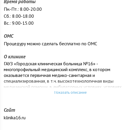
Время работы
Пн.-Пт.: 8.00-20.00
Сб.: 8.00-18.00
Вс.: 9.00-15.00
ОМС
Процедуру можно сделать бесплатно по ОМС
О клинике
ГАУЗ «Городская клиническая больница №16» -
многопрофильный медицинский комплекс, в котором
оказывается первичная медико-санитарная и
специализированная, в т.ч. высокотехнологичная виды
медицинской помощи, в амбулаторных условиях, условиях
дневного и круглосуточного стационара, в экстренной,
Показать описание
неотложной и плановой формах.
Больница с многолетними традициями сформирована в
Сайт
2013 году слиянием трех медицинских организаций: ГАУЗ
klinika16.ru
«Городская клиническая больница №16», ГАУЗ «Родильный
дом №4» и ГАУЗ «Городская женская консультация №9»