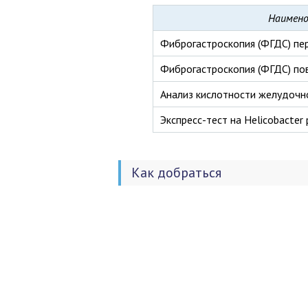
Наимено
Фиброгастроскопия (ФГДС) пе
Фиброгастроскопия (ФГДС) по
Анализ кислотности желудочн
Экспресс-тест на Helicobacter p
Как добраться