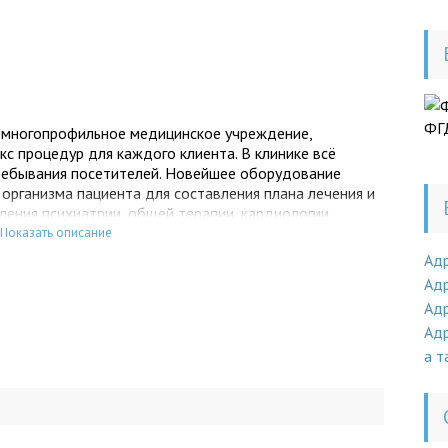
ФГД
 многопрофильное медицинское учреждение,
 процедур для каждого клиента. В клинике всё
ребывания посетителей. Новейшее оборудование
 организма пациента для составления плана лечения и
ления психиатрии, общей терапии, кардиологии,
ологии, эндокринологии, дерматологии, урологии,
Показать описание
гии, онкологии, наркологии, оториноларингологии.
Ад
ицинское образование и внимательно отнесутся к
Адр
ечение нам, вы можете не сомневаться в
Адр
Адр
а т