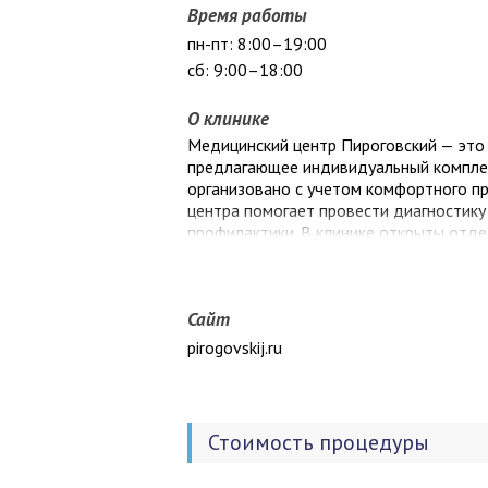
Время работы
пн-пт: 8:00–19:00
сб: 9:00–18:00
О клинике
Медицинский центр Пироговский — это
предлагающее индивидуальный комплекс
организовано с учетом комфортного п
центра помогает провести диагностику
профилактики. В клинике открыты отде
ревматологии, гастроэнтерологии, невр
колопроктологии, гинекологии, маммоло
Наши работники имеют профильное мед
Сайт
каждой вашей просьбе. Доверяя свое л
положительном результате.
pirogovskij.ru
Стоимость процедуры