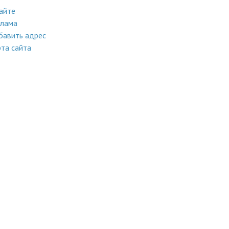
айте
клама
бавить адрес
та сайта