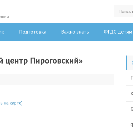
ик
Подготовка
Важно знать
ФГДС детям
й центр Пироговский»
П
К
ь на карте)
Б
Ф