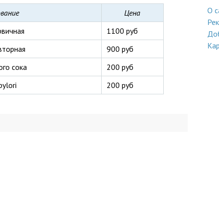
О с
вание
Цена
Ре
рвичная
1100 руб
До
Кар
вторная
900 руб
ого сока
200 руб
ylori
200 руб