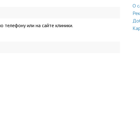
О с
Ре
До
о телефону или на сайте клиники.
Кар