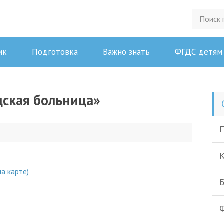
ик
Подготовка
Важно знать
ФГДС детям
дская больница»
П
К
на карте)
Б
Ф