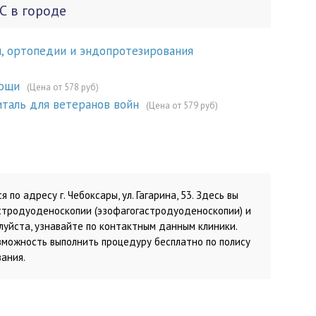
С в городе
, ортопедии и эндопротезирования
мощи
(Цена от 578 руб)
италь для ветеранов войн
(Цена от 579 руб)
по адресу г. Чебоксары, ул. Гагарина, 53. Здесь вы
тродуоденоскопии (эзофагогастродуоденоскопии) и
алуйста, узнавайте по контактным данным клиники.
зможность выполнить процедуру бесплатно по полису
ания.