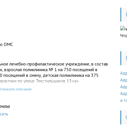
Чт
по ОМС
ьное лечебно-профилактическое учреждение, в состав
ек, взрослая поликлиника № 1 на 750 посещений в
Ад
0 посещений в смену, детская поликлиника на 375
Адр
практики по улице Текстильщиков 13«а».
Адр
Показать описание
Адр
а т
почта
сать