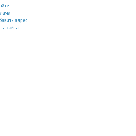
айте
клама
бавить адрес
та сайта