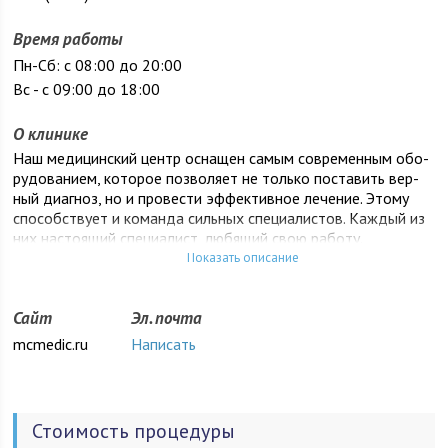
Время работы
Пн-Cб: с 08:00 до 20:00
Вс - c 09:00 до 18:00
О клинике
Наш ме­дицин­ский центр ос­на­щен са­мым сов­ре­мен­ным обо­
рудо­вани­ем, ко­торое поз­во­ля­ет не толь­ко пос­та­вить вер­
ный ди­аг­ноз, но и про­вес­ти эф­фектив­ное ле­чение. Это­му
спо­собс­тву­ет и ко­ман­да силь­ных спе­ци­алис­тов. Каж­дый из
них нас­то­ящий спе­ци­алист, лю­бящий свою ра­боту.
Показать описание
Сайт
Эл. почта
mcmedic.ru
Написать
Стоимость процедуры