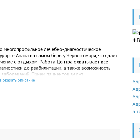
ФГ
это многопрофильное лечебно-диагностическое
урорте Анапа на самом берегу Черного моря, что дает
ечение с отдыхом. Работа Центра охватывает все
иагностики до реабилитации, а также возможность
 заболеваний. Прием пациентов ведут
щие практический опыт. Врачей и медицинский
Показать описание
Ад
фессионализм, высокая ответственность. Медицинский
Адр
ционар для проживания, что делает выполнение
Адр
ьств максимально удобным и комфортным.
Адр
а т