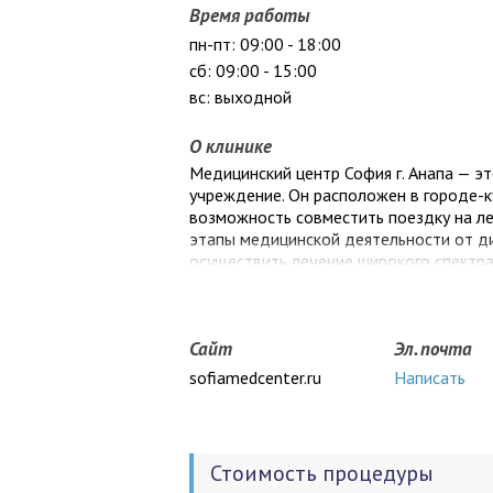
Время работы
пн-пт: 09:00 - 18:00
сб: 09:00 - 15:00
вс: выходной
О клинике
Медицинский центр София г. Анапа — 
учреждение. Он расположен в городе-к
возможность совместить поездку на л
этапы медицинской деятельности от д
осуществить лечение широкого спектра
квалифицированные специалисты, имею
персонал нашего центра отличают про
центр имеет гостиничные номера и ста
Сайт
Эл. почта
инвазивных диагностических вмешател
sofiamedcenter.ru
Написать
Стоимость процедуры