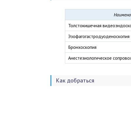
Наимено
Толстокишечная видеоэндоск
Эзофагогастродуоденоскопия 
Бронхоскопия
Анестезиологическое сопров
Как добраться