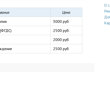
О с
Ре
вание
Цена
До
опия
3000 руб
Кар
(ФГДС)
2500 руб
2000 руб
ождение
2500 руб