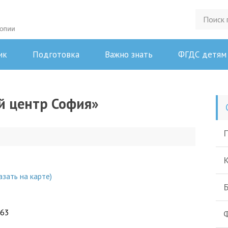
ик
Подготовка
Важно знать
ФГДС детям
й центр София»
П
К
азать на карте)
Б
-63
Ф