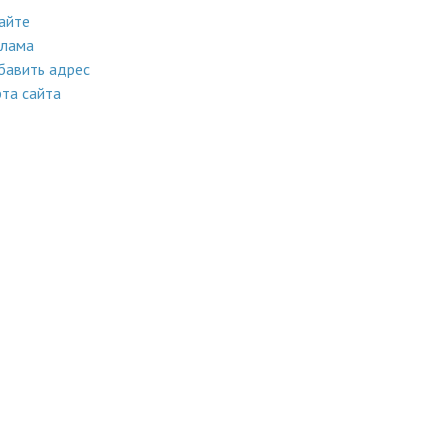
айте
клама
бавить адрес
та сайта