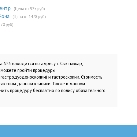
центр
(Цена от 925 руб)
йона
(Цена от 1478 руб)
270 руб)
а №3 находится по адресу г. Сыктывкар,
ы сможете пройти процедуры
гастродуоденоскопии) и гастроскопии. Стоимость
нтактным данным клиники. Также в данном
ить процедуру бесплатно по полису обязательного