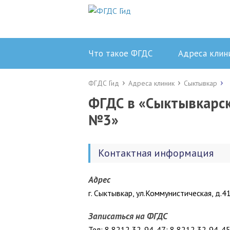
Что такое ФГДС
Адреса клин
ФГДС Гид
Адреса клиник
Сыктывкар
ФГДС в «Сыктывкарск
№3»
Контактная информация
Адрес
г. Сыктывкар, ул.Коммунистическая, д.4
Записаться на ФГДС
Тел: 8 8212 32-94-47; 8 8212 32‑94-4