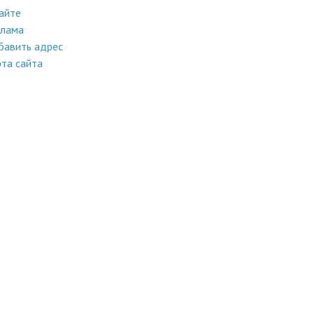
айте
клама
бавить адрес
та сайта