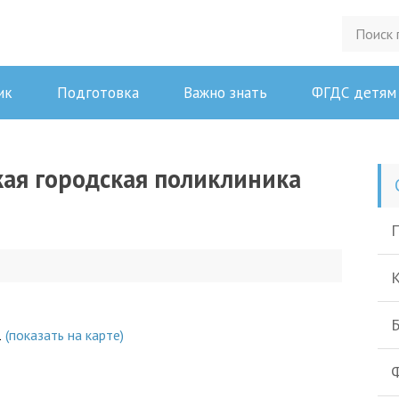
ик
Подготовка
Важно знать
ФГДС детям
ая городская поликлиника
П
К
Б
1
(показать на карте)
Ф
5