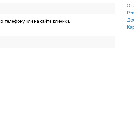
О с
Ре
До
о телефону или на сайте клиники.
Кар