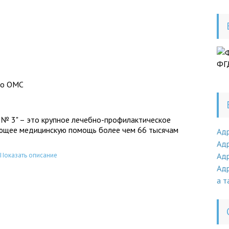
ФГД
по ОМС
 № 3" – это крупное лечебно-профилактическое
ающее медицинскую помощь более чем 66 тысячам
Ад
Адр
Показать описание
Адр
Адр
а т